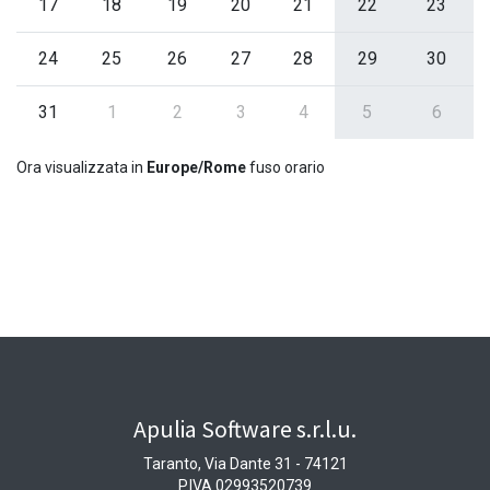
17
18
19
20
21
22
23
24
25
26
27
28
29
30
31
1
2
3
4
5
6
Ora visualizzata in
Europe/Rome
fuso orario
Apulia Software s.r.l.u.
Taranto, Via Dante 31 - 74121
P.IVA 02993520739