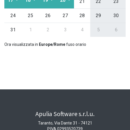
17
18
19
20
21
22
23
24
25
26
27
28
29
30
31
1
2
3
4
5
6
Ora visualizzata in
Europe/Rome
fuso orario
Apulia Software s.r.l.u.
Taranto, Via Dante 31 - 74121
P.IVA 02993520739